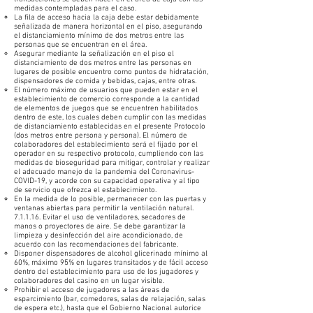
medidas contempladas para el caso.
La fila de acceso hacia la caja debe estar debidamente
señalizada de manera horizontal en el piso, asegurando
el distanciamiento mínimo de dos metros entre las
personas que se encuentran en el área.
Asegurar mediante la señalización en el piso el
distanciamiento de dos metros entre las personas en
lugares de posible encuentro como puntos de hidratación,
dispensadores de comida y bebidas, cajas, entre otras.
El número máximo de usuarios que pueden estar en el
establecimiento de comercio corresponde a la cantidad
de elementos de juegos que se encuentren habilitados
dentro de este, los cuales deben cumplir con las medidas
de distanciamiento establecidas en el presente Protocolo
(dos metros entre persona y persona). El número de
colaboradores del establecimiento será el fijado por el
operador en su respectivo protocolo, cumpliendo con las
medidas de bioseguridad para mitigar, controlar y realizar
el adecuado manejo de la pandemia del Coronavirus-
COVID-19, y acorde con su capacidad operativa y al tipo
de servicio que ofrezca el establecimiento.
En la medida de lo posible, permanecer con las puertas y
ventanas abiertas para permitir la ventilación natural.
7.1.1.16. Evitar el uso de ventiladores, secadores de
manos o proyectores de aire. Se debe garantizar la
limpieza y desinfección del aire acondicionado, de
acuerdo con las recomendaciones del fabricante.
Disponer dispensadores de alcohol glicerinado mínimo al
60%, máximo 95% en lugares transitados y de fácil acceso
dentro del establecimiento para uso de los jugadores y
colaboradores del casino en un lugar visible.
Prohibir el acceso de jugadores a las áreas de
esparcimiento (bar, comedores, salas de relajación, salas
de espera etc.), hasta que el Gobierno Nacional autorice