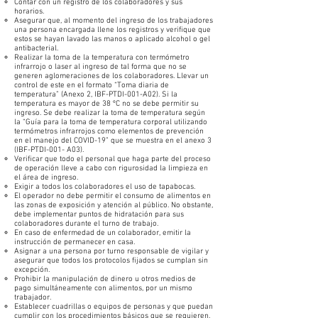
Contar con un registro de los colaboradores y sus
horarios.
Asegurar que, al momento del ingreso de los trabajadores
una persona encargada llene los registros y verifique que
estos se hayan lavado las manos o aplicado alcohol o gel
antibacterial.
Realizar la toma de la temperatura con termómetro
infrarrojo o laser al ingreso de tal forma que no se
generen aglomeraciones de los colaboradores. Llevar un
control de este en el formato “Toma diaria de
temperatura” (Anexo 2, IBF-PTDI-001-A02). Si la
temperatura es mayor de 38 ºC no se debe permitir su
ingreso. Se debe realizar la toma de temperatura según
la “Guía para la toma de temperatura corporal utilizando
termómetros infrarrojos como elementos de prevención
en el manejo del COVID-19” que se muestra en el anexo 3
(IBF-PTDI-001- A03).
Verificar que todo el personal que haga parte del proceso
de operación lleve a cabo con rigurosidad la limpieza en
el área de ingreso.
Exigir a todos los colaboradores el uso de tapabocas.
El operador no debe permitir el consumo de alimentos en
las zonas de exposición y atención al público. No obstante,
debe implementar puntos de hidratación para sus
colaboradores durante el turno de trabajo.
En caso de enfermedad de un colaborador, emitir la
instrucción de permanecer en casa.
Asignar a una persona por turno responsable de vigilar y
asegurar que todos los protocolos fijados se cumplan sin
excepción.
Prohibir la manipulación de dinero u otros medios de
pago simultáneamente con alimentos, por un mismo
trabajador.
Establecer cuadrillas o equipos de personas y que puedan
cumplir con los procedimientos básicos que se requieren.