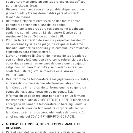
su apertura y se cumplan con los protocolos específicos
para las citadas áreas.
Disponer lavamanos con agua potable, dispensador de
jabón líquido y toallas desechables para el correcto
lavado de manos.
Delimitar distanciamiento físico de dos metros entre
persona y persona en el uso de los baños.
Disponer contenedores para residuos como tapabocas,
conforme con el numeral 3.6. del anexo técnico de la
resolución 666 del 245 de abril de 2020.
Prohibir la realización de eventos y espectáculos dentro
de los casinos y salas de juego, hasta que el Gobierno
Nacional autorice su apertura y se cumplan los protocolos
específicos para estos sectores.
Llevar un registro (bitácora) de ingreso de los jugadores
con nombre y teléfono que sirva como referencia para las
autoridades sanitarias, en caso de que algún trabajador
salga positivo para COVID-19 y se puedan rastrear los
contactos. Este registro se muestra en el Anexo 1 (IBF-
PTDI001-A01).
Realizar toma de temperatura a los jugadores y visitantes,
a través de los mecanismos electrónicos tales como
termómetros infrarrojos, de tal forma que no se generen
congestiones o aglomeración de personas. Esta
información se debe registrar por escrito en un formato
mostrado en el anexo 2 (IBF-PTDI-001-A02). El funcionario
encargado de tomar la temperatura lo hará siguiendo la
“Guía para la toma de temperatura corporal utilizando
termómetros infrarrojos como elementos de prevención
en el manejo del COVID-19” (IBF-PTDI-001-A03).​​
MEDIDAS DE LIMPIEZA, DESINFECCIÓN Y MANEJO DE
RESIDUOS.
Para el caso del personal de limpieza y desinfección de