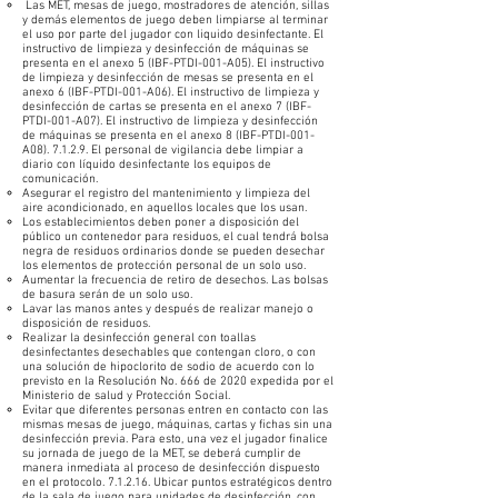
Las MET, mesas de juego, mostradores de atención, sillas
y demás elementos de juego deben limpiarse al terminar
el uso por parte del jugador con liquido desinfectante. El
instructivo de limpieza y desinfección de máquinas se
presenta en el anexo 5 (IBF-PTDI-001-A05). El instructivo
de limpieza y desinfección de mesas se presenta en el
anexo 6 (IBF-PTDI-001-A06). El instructivo de limpieza y
desinfección de cartas se presenta en el anexo 7 (IBF-
PTDI-001-A07). El instructivo de limpieza y desinfección
de máquinas se presenta en el anexo 8 (IBF-PTDI-001-
A08). 7.1.2.9. El personal de vigilancia debe limpiar a
diario con líquido desinfectante los equipos de
comunicación.
Asegurar el registro del mantenimiento y limpieza del
aire acondicionado, en aquellos locales que los usan.
Los establecimientos deben poner a disposición del
público un contenedor para residuos, el cual tendrá bolsa
negra de residuos ordinarios donde se pueden desechar
los elementos de protección personal de un solo uso.
Aumentar la frecuencia de retiro de desechos. Las bolsas
de basura serán de un solo uso.
Lavar las manos antes y después de realizar manejo o
disposición de residuos.
Realizar la desinfección general con toallas
desinfectantes desechables que contengan cloro, o con
una solución de hipoclorito de sodio de acuerdo con lo
previsto en la Resolución No. 666 de 2020 expedida por el
Ministerio de salud y Protección Social.
Evitar que diferentes personas entren en contacto con las
mismas mesas de juego, máquinas, cartas y fichas sin una
desinfección previa. Para esto, una vez el jugador finalice
su jornada de juego de la MET, se deberá cumplir de
manera inmediata al proceso de desinfección dispuesto
en el protocolo. 7.1.2.16. Ubicar puntos estratégicos dentro
de la sala de juego para unidades de desinfección, con