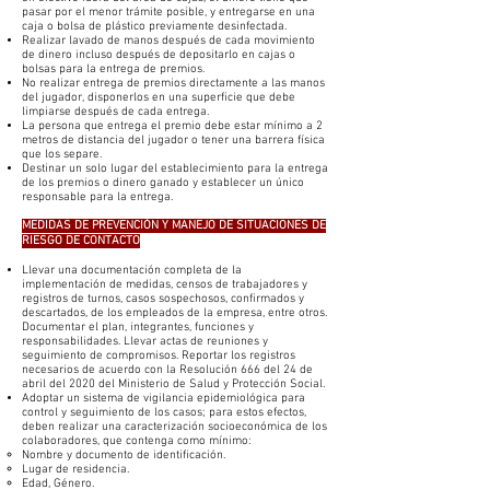
pasar por el menor trámite posible, y entregarse en una
caja o bolsa de plástico previamente desinfectada.
Realizar lavado de manos después de cada movimiento
de dinero incluso después de depositarlo en cajas o
bolsas para la entrega de premios.
No realizar entrega de premios directamente a las manos
del jugador, disponerlos en una superficie que debe
limpiarse después de cada entrega.
La persona que entrega el premio debe estar mínimo a 2
metros de distancia del jugador o tener una barrera física
que los separe.
Destinar un solo lugar del establecimiento para la entrega
de los premios o dinero ganado y establecer un único
responsable para la entrega.
MEDIDAS DE PREVENCIÓN Y MANEJO DE SITUACIONES DE
RIESGO DE CONTACTO
Llevar una documentación completa de la
implementación de medidas, censos de trabajadores y
registros de turnos, casos sospechosos, confirmados y
descartados, de los empleados de la empresa, entre otros.
Documentar el plan, integrantes, funciones y
responsabilidades. Llevar actas de reuniones y
seguimiento de compromisos. Reportar los registros
necesarios de acuerdo con la Resolución 666 del 24 de
abril del 2020 del Ministerio de Salud y Protección Social.
Adoptar un sistema de vigilancia epidemiológica para
control y seguimiento de los casos; para estos efectos,
deben realizar una caracterización socioeconómica de los
colaboradores, que contenga como mínimo:
Nombre y documento de identificación.
Lugar de residencia.
Edad, Género.