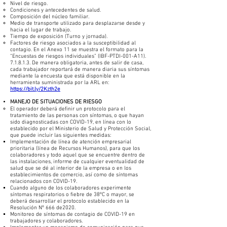
Nivel de riesgo.
Condiciones y antecedentes de salud.
Composición del núcleo familiar.
Medio de transporte utilizado para desplazarse desde y
hacia el lugar de trabajo.
Tiempo de exposición (Turno y jornada).
Factores de riesgo asociados a la susceptibilidad al
contagio. En el Anexo 11 se muestra el formato para la
“Encuestas de riesgos individuales” (IBF-PTDI-001-A11).
7.1.8.1.3. De manera obligatoria, antes de salir de casa,
cada trabajador reportará de manera diaria sus síntomas
mediante la encuesta que está disponible en la
herramienta suministrada por la ARL en:
https://bit.ly/2Kzth2e
MANEJO DE SITUACIONES DE RIESGO
El operador deberá definir un protocolo para el
tratamiento de las personas con síntomas, o que hayan
sido diagnosticadas con COVID-19, en línea con lo
establecido por el Ministerio de Salud y Protección Social,
que puede incluir las siguientes medidas:
Implementación de línea de atención empresarial
prioritaria (línea de Recursos Humanos), para que los
colaboradores y todo aquel que se encuentre dentro de
las instalaciones, informe de cualquier eventualidad de
salud que se dé al interior de la empresa o en los
establecimientos de comercio, así como de síntomas
relacionados con COVID-19.
Cuando alguno de los colaboradores experimente
síntomas respiratorios o fiebre de 38ºC o mayor, se
deberá desarrollar el protocolo establecido en la
Resolución Nº 666 de2020.
Monitoreo de síntomas de contagio de COVID-19 en
trabajadores y colaboradores.