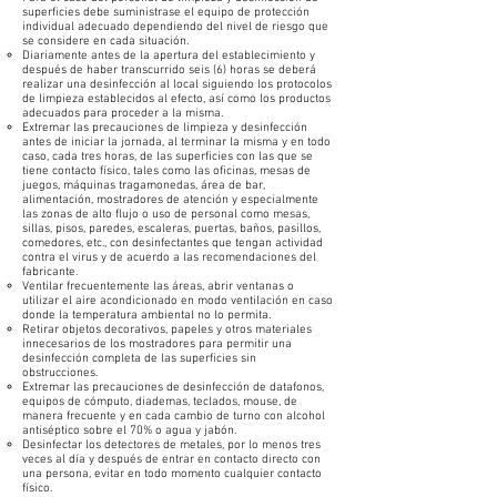
superficies debe suministrase el equipo de protección
individual adecuado dependiendo del nivel de riesgo que
se considere en cada situación.
Diariamente antes de la apertura del establecimiento y
después de haber transcurrido seis (6) horas se deberá
realizar una desinfección al local siguiendo los protocolos
de limpieza establecidos al efecto, así como los productos
adecuados para proceder a la misma.
Extremar las precauciones de limpieza y desinfección
antes de iniciar la jornada, al terminar la misma y en todo
caso, cada tres horas, de las superficies con las que se
tiene contacto físico, tales como las oficinas, mesas de
juegos, máquinas tragamonedas, área de bar,
alimentación, mostradores de atención y especialmente
las zonas de alto flujo o uso de personal como mesas,
sillas, pisos, paredes, escaleras, puertas, baños, pasillos,
comedores, etc., con desinfectantes que tengan actividad
contra el virus y de acuerdo a las recomendaciones del
fabricante.
Ventilar frecuentemente las áreas, abrir ventanas o
utilizar el aire acondicionado en modo ventilación en caso
donde la temperatura ambiental no lo permita.
Retirar objetos decorativos, papeles y otros materiales
innecesarios de los mostradores para permitir una
desinfección completa de las superficies sin
obstrucciones.
Extremar las precauciones de desinfección de datafonos,
equipos de cómputo, diademas, teclados, mouse, de
manera frecuente y en cada cambio de turno con alcohol
antiséptico sobre el 70% o agua y jabón.
Desinfectar los detectores de metales, por lo menos tres
veces al día y después de entrar en contacto directo con
una persona, evitar en todo momento cualquier contacto
físico.