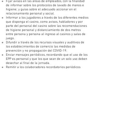
Fijar avisos en las áreas de empleados, con la finalidad
de informar sobre los protocolos de lavado de manos e
higiene; y guías sobre el adecuado accionar en el
relacionamiento personal y social.
Informar a los jugadores a través de los diferentes medios
que disponga el casino, como avisos, habladores y por
parte del personal del casino sobre las recomendaciones
de higiene personal y distanciamiento de dos metros
entre persona y persona al ingreso al casinos y salas de
juego.
Difundir a través de los recursos visuales y auditivos de
los establecimientos de comercio las medidas de
prevención y no propagación del COVID-19.
Enviar mensajes periódicos, recordando que el uso de los
EPP es personal y que los que sean de un solo uso deben
desechar al final de la jornada.
Remitir a los colaboradores recordatorios periódicos
sobre la importancia del lavado de manos como mínimo
cada tres horas y con duración superior a 20 segundos, y
de ser posible instalar el recordatorio en la zona en la
cual se realiza la actividad.
MEDIDAS PARA EL PERSONAL QUE LABORA EN LOS
CASINOS Y SALAS DE JUEGO
Preparar previo al inicio del turno de atención, los EPP
definidos de acuerdo con su nivel de riesgo.
Dejar sus pertenencias como joyas, relojes o accesorios
de cualquier tipo, en un casillero personal, al ingreso y a
la salida. La ropa de calle debe dejarse dentro de estos
casilleros personales.
Utilizar los EPP en todo momento. Estos elementos deben
ser de uso personal.