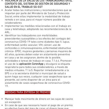
​VIGILANCIA DE LA SALUD DE LOS TRABAJADORES EN EL
CONTEXTO DEL SISTEMA DE GESTIÓN DE SEGURIDAD Y
SALUD EN EL TRABAJO SG-SST
Acatar todas las instrucciones y recomendaciones que se
impartan por parte del Ministerio de Salud y Protección
Social, entre ellas implementar la modalidad de trabajo
remoto o en casa, para el mayor número posible de
colaboradores
Implementar las medidas relacionadas con el trabajo en
casa y teletrabajo, adoptando las recomendaciones de la
ARL.
Identificar los trabajadores con morbilidades
preexistentes susceptibles a los efectos del contagio del
coronavirus COVID-19 tales como diabetes tipo II, lupus,
enfermedad cardio vascular, VIH, cáncer, uso de
corticoides o inmunosupresores, enfermedad obstructiva
crónica- EPOC, mujeres gestantes y personas mayores de
60 años, quienes deben estar en aislamiento preventivo
en casa y se les asignaran, dentro de lo posible,
actividades o tareas de trabajo en casa. 7.1.6.4. Promover
el uso de la
aplicación CoronApp
y divulgará la etiqueta
respiratoria para todos sus colaboradores, a través de
medios virtuales. 7.1.6.5. Reportar inmediatamente a la
EPS o a la secretaria distrital o municipal de salud o
quien haga sus veces, cualquier caso sospechoso que se
presente, así como disponer de un área para el
aislamiento de casos sospechoso de coronavirus COVID-
19.
MEDIDAS PARA ENTREGA DE PREMIOS
Manejar todo movimiento de dinero en las cajas de casino
sin excepción.
En caso de que sea necesario hacer el pago de un premio
en efectivo fuera del área de cajas, el dinero tiene que