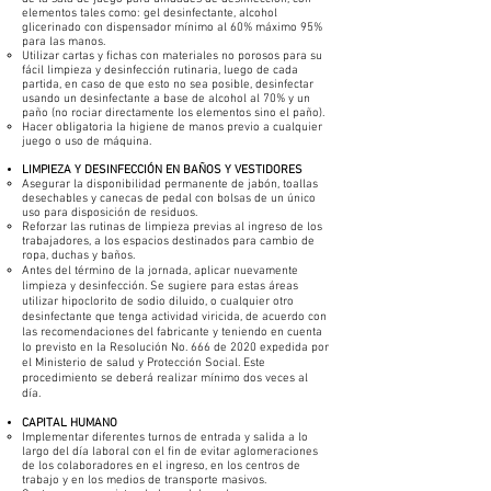
elementos tales como: gel desinfectante, alcohol
glicerinado con dispensador mínimo al 60% máximo 95%
para las manos.
Utilizar cartas y fichas con materiales no porosos para su
fácil limpieza y desinfección rutinaria, luego de cada
partida, en caso de que esto no sea posible, desinfectar
usando un desinfectante a base de alcohol al 70% y un
paño (no rociar directamente los elementos sino el paño).
Hacer obligatoria la higiene de manos previo a cualquier
juego o uso de máquina.
LIMPIEZA Y DESINFECCIÓN EN BAÑOS Y VESTIDORES
Asegurar la disponibilidad permanente de jabón, toallas
desechables y canecas de pedal con bolsas de un único
uso para disposición de residuos.
Reforzar las rutinas de limpieza previas al ingreso de los
trabajadores, a los espacios destinados para cambio de
ropa, duchas y baños.
Antes del término de la jornada, aplicar nuevamente
limpieza y desinfección. Se sugiere para estas áreas
utilizar hipoclorito de sodio diluido, o cualquier otro
desinfectante que tenga actividad viricida, de acuerdo con
las recomendaciones del fabricante y teniendo en cuenta
lo previsto en la Resolución No. 666 de 2020 expedida por
el Ministerio de salud y Protección Social. Este
procedimiento se deberá realizar mínimo dos veces al
día.
CAPITAL HUMANO
Implementar diferentes turnos de entrada y salida a lo
largo del día laboral con el fin de evitar aglomeraciones
de los colaboradores en el ingreso, en los centros de
trabajo y en los medios de transporte masivos.