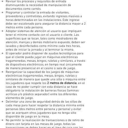
Revisar los procesos y requisitos de entrada
disminuyendo la necesidad de manipulación de
documentos como carnés.
Programar y controlar la entrada de visitantes,
proveedores y contratistas, evitando ingresos masivos a
horas determinadas en las instalaciones. Este ingreso
debe ser escalonado para asegurar la distancia mayor a 2
metros entre cada persona.
Adoptar sistemas de atención al usuario que impliquen
tener el mínimo contacto con el usuario o cliente. Las
superficies que se tocan, tales como mostradores de
atención, manijas y demás mobiliario expuesto, deben ser
lavados y desinfectados como mínimo cada tres horas,
antes de iniciar la jornada y al terminar la misma.
El operador podrá disponer de ayudas tecnológicas para
que el cliente pueda jugar en máquinas electrónicas
tragamonedas, mesas, bingos, ruletas y similares, a través
de dispositivos electrónicos, en tiempo real únicamente
de manera presencial en el casino o sala de juego.
Reorganizar la capacidad de los juegos de máquinas
electrónicas tragamonedas, mesas, bingos, ruletas y
similares de manera que quede una silla o máquina entre
los jugadores que respete los
2 metros de distancia
, en el
caso de no poder cumplir con esta distancia se hace
obligatorio la instalación de barreras físicas (laminas
acrílicas y/o plástico separador) entre los diferentes
elementos de juego.
Delimitar una zona de seguridad detrás de las sillas de
cada mesa para hacer respetar la distancia mínima entre
personas (dos metros entre persona y persona) y evitar
que se acerquen otros jugadores que no tenga sitio
disponible de juego en la mesa.
No permitir la realización de transacciones o de retiro de
dinero con tarjeta en las mesas de juego, todas las
transacciones se deben hacer en el área de caja con las