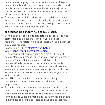
Implementar un programa de incentivos por la utilización
de medios alternativos y no masivos de transporte para el
desplazamiento desde y hacia el lugar de trabajo, en el
cual se incluyan actividades que promuevan el aseo de
dichos medios de transporte.
Capacitar a sus colaboradores en las medidas que debe
tomar al salir y regresar a su vivienda, de acuerdo con lo
previsto en la Resolución n.° 666 de 2020 proferida por el
Ministerio de Salud y Protección Social.
ELEMENTOS DE PROTECCIÓN PERSONAL (EPP)
Suministrar a todos los trabajadores tapabocas y demás
elementos que de acuerdo con el nivel de riesgo,
requieran. Para reforzar el uso de estos EPP, se utilizan los
siguientes recursos:
Infografía de SURA:
https://bit.ly/2KhbFYT
Video:
https://youtu.be/cqUDYXDGhmo
Suministrar alcohol glicerinado mínimo al 60% o gel
desinfectante al personal que cumpla funciones en áreas
de atención al público y alcohol al 70% para la
desinfección de las superficies de manera frecuente y
recordarles que el uso de antibacterial no sustituye un
adecuado lavado de manos con agua y jabón, por lo que
se debe lavar las manos por cada tres usos seguidos de
antibacterial.
Los EPP no desechables deberán ser lavados y
desinfectados antes de ser almacenados en un área
limpia y seca.
Garantizar que los elementos y dotación de trabajo sean
de uso individual y que en los cambios de turno se realice
a desinfección de las superficies de trabajo, máquinas,
terminales de venta, elementos del sorteo y cualquier otro
implemento que tenga contacto con sus colaboradores.​