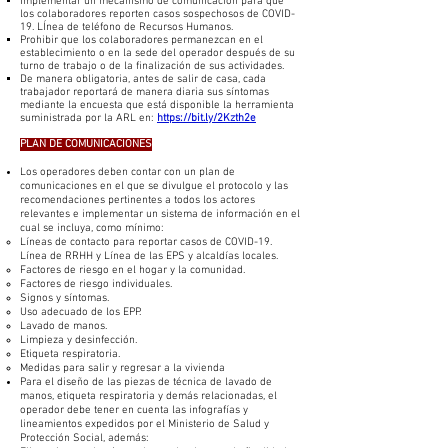
Implementar un mecanismo de comunicación para que
los colaboradores reporten casos sospechosos de COVID-
19. LÍnea de teléfono de Recursos Humanos.
Prohibir que los colaboradores permanezcan en el
establecimiento o en la sede del operador después de su
turno de trabajo o de la finalización de sus actividades.
De manera obligatoria, antes de salir de casa, cada
trabajador reportará de manera diaria sus síntomas
mediante la encuesta que está disponible la herramienta
suministrada por la ARL en:
https://bit.ly/2Kzth2e
PLAN DE COMUNICACIONES
Los operadores deben contar con un plan de
comunicaciones en el que se divulgue el protocolo y las
recomendaciones pertinentes a todos los actores
relevantes e implementar un sistema de información en el
cual se incluya, como mínimo:
Líneas de contacto para reportar casos de COVID-19.
Línea de RRHH y Línea de las EPS y alcaldías locales.
Factores de riesgo en el hogar y la comunidad.
Factores de riesgo individuales.
Signos y síntomas.
Uso adecuado de los EPP.
Lavado de manos.
Limpieza y desinfección.
Etiqueta respiratoria.
Medidas para salir y regresar a la vivienda
Para el diseño de las piezas de técnica de lavado de
manos, etiqueta respiratoria y demás relacionadas, el
operador debe tener en cuenta las infografías y
lineamientos expedidos por el Ministerio de Salud y
Protección Social, además: